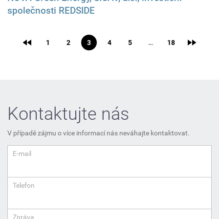
společnosti REDSIDE
1
2
3
4
5
…
18
Kontaktujte nás
V případě zájmu o více informací nás neváhajte kontaktovat.
E-mail
Telefon
Zpráva