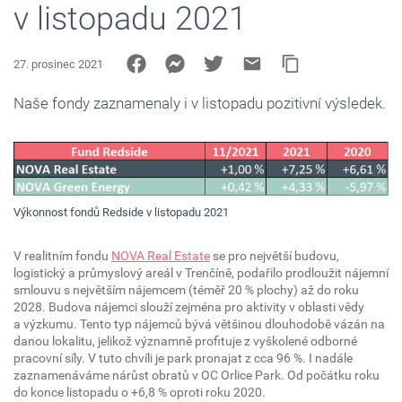
v listopadu 2021
27. prosinec 2021
Naše fondy zaznamenaly i v listopadu pozitivní výsledek.
Výkonnost fondů Redside v listopadu 2021
V realitním fondu
NOVA Real Estate
se pro největší budovu,
logistický a průmyslový areál v Trenčíně, podařilo prodloužit nájemní
smlouvu s největším nájemcem (téměř 20 % plochy) až do roku
2028. Budova nájemci slouží zejména pro aktivity v oblasti vědy
a výzkumu. Tento typ nájemců bývá většinou dlouhodobě vázán na
danou lokalitu, jelikož významně profituje z vyškolené odborné
pracovní síly. V tuto chvíli je park pronajat z cca 96 %. I nadále
zaznamenáváme nárůst obratů v OC Orlice Park. Od počátku roku
do konce listopadu o +6,8 % oproti roku 2020.