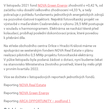
V listopadu 2021 fond
NOVA Green Energy
zhodnotil o +0,42 %, od
začátku roku dosáhl celkového zhodnocení +4,33 %, a tedy
pokračuje z pohledu fundamentu jednotlivých energetických zdrojů
na pozvolné růstové trajektorii. Největší fotovoltaický projekt ve
výstavbě v maďarském Csabrendeku o výkonu 28,5 MW postupuje
v souladu s harmonogramem. Elektrárna se nachází těsně před
kolaudací, probíhají poslední dokončovací práce, které povedou
k přebrání díla.
Na střeše obchodního centra Orlice v Hradci Králové máme ve
spolupráci se sesterským fondem NOVA Real Estate v plánu
realizaci pilotního 0,5 MWp projektu fotovoltaické elektrárny.
V půlce listopadu byla podaná žádost o dotaci, nyní budeme čekat
na stanovisko Ministerstva životního prostředí, které by mělo přijít
v prvním kvartálu 2022.
Více se dočtete v listopadových reportech jednotlivých fondů.
Reporting
NOVA Real Estate
Reporting
NOVA Green Energy
Reporting
ARCA OPPORTUNITY – podfond 1