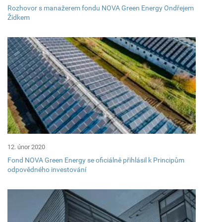
Rozhovor s manažerem fondu NOVA Green Energy Ondřejem
Žídkem
12. únor 2020
Fond NOVA Green Energy se oficiálně přihlásil k Principům
odpovědného investování