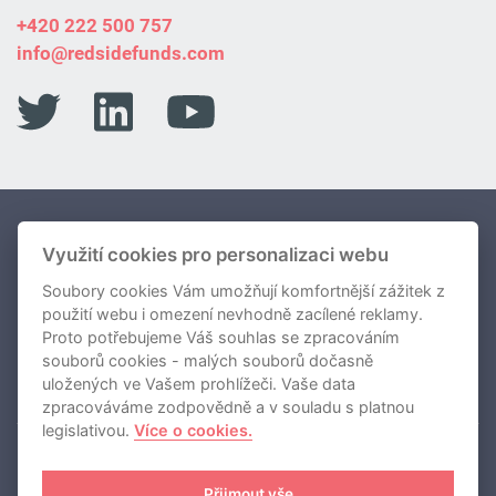
+420 222 500 757
info@redsidefunds.com
Portfolio Fondů
Využití cookies pro personalizaci webu
Soubory cookies Vám umožňují komfortnější zážitek z
O nás
použití webu i omezení nevhodně zacílené reklamy.
Novinky
Proto potřebujeme Váš souhlas se zpracováním
souborů cookies - malých souborů dočasně
Kontakty
uložených ve Vašem prohlížeči. Vaše data
zpracováváme zodpovědně a v souladu s platnou
legislativou.
Více o cookies.
REDSIDE investiční společnost, a.s.
Přijmout vše
Používání cookies