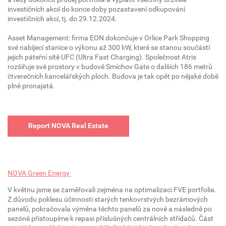
investičních akcií do konce doby pozastavení odkupování
investičních akcí, tj. do 29.12.2024.
Asset Management: firma EON dokončuje v Orlice Park Shopping
své nabíjecí stanice o výkonu až 300 kW, které se stanou součástí
jejich páteřní sítě UFC (Ultra Fast Charging). Společnost Atris
rozšiřuje své prostory v budově Smíchov Gate o dalších 186 metrů
čtverečních kancelářských ploch. Budova je tak opět po nějaké době
plně pronajatá.
Report NOVA Real Estate
NOVA Green Energy
V květnu jsme se zaměřovali zejména na optimalizaci FVE portfolia.
Z důvodu poklesu účinnosti starých tenkovrstvých bezrámových
panelů, pokračovala výměna těchto panelů za nové a následně po
sezóně přistoupíme k repasi příslušných centrálních střídačů. Část