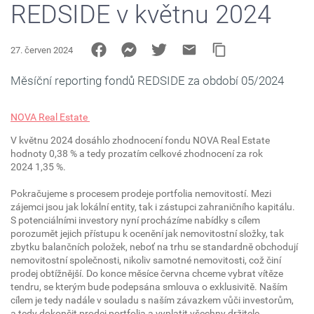
REDSIDE v květnu 2024
27. červen 2024
Měsíční reporting fondů REDSIDE za období 05/2024
NOVA Real Estate
V květnu 2024 dosáhlo zhodnocení fondu NOVA Real Estate
hodnoty 0,38 % a tedy prozatím celkové zhodnocení za rok
2024 1,35 %.
Pokračujeme s procesem prodeje portfolia nemovitostí. Mezi
zájemci jsou jak lokální entity, tak i zástupci zahraničního kapitálu.
S potenciálními investory nyní procházíme nabídky s cílem
porozumět jejich přístupu k ocenění jak nemovitostní složky, tak
zbytku balančních položek, neboť na trhu se standardně obchodují
nemovitostní společnosti, nikoliv samotné nemovitosti, což činí
prodej obtížnější. Do konce měsíce června chceme vybrat vítěze
tendru, se kterým bude podepsána smlouva o exklusivitě. Naším
cílem je tedy nadále v souladu s naším závazkem vůči investorům,
a tedy dokončit prodej portfolia a vyplatit všechny držitele