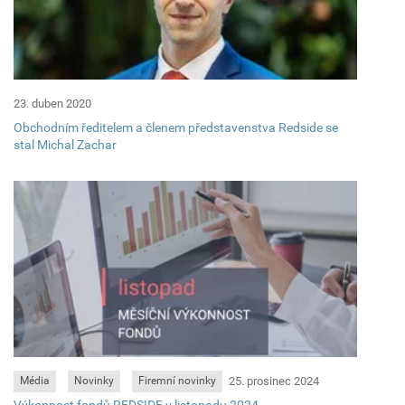
23. duben 2020
Obchodním ředitelem a členem představenstva Redside se
stal Michal Zachar
25. prosinec 2024
Média
Novinky
Firemní novinky
Výkonnost fondů REDSIDE v listopadu 2024