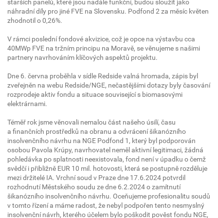
starších panelů, které jsou nadále funkční, budou sloužit jako
náhradní díly pro jiné FVE na Slovensku. Podfond 2 za měsíc květen
zhodnotil o 0,26%.
V rámci poslední fondové akvizice, což je opce na výstavbu cca
40MWp FVE na tržním principu na Moravě, se věnujeme s našimi
partnery navrhováním klíčových aspektů projektu.
Dne 6. června proběhla v sídle Redside valná hromada, zápis byl
zveřejněn na webu Redside/NGE, nečastějšími dotazy byly časování
rozprodeje aktiv fondu a situace související s biomasovými
elektrárnami.
Téměř rok jsme věnovali nemalou část našeho úsilí, času
a finančních prostředků na obranu a odvrácení šikanózního
insolvenčního návrhu na NGE Podfond 1, který byl podporován
osobou Pavola Krúpy, navrhovatel neměl aktivní legitimaci, žádná
pohledávka po splatnosti neexistovala, fond není v úpadku o čemž
svědčí i přibližně EUR 10 mil. hotovosti, která se postupně rozděluje
mezi držitelé IA. Vrchní soud v Praze dne 17.6.2024 potvrdil
rozhodnutí Městského soudu ze dne 6.2.2024 o zamítnutí
šikanózního insolvenčního návrhu. Oceňujeme profesionalitu soudů
v tomto řízení a máme radost, že nebyl podpořen tento nesmyslný
insolvenční návrh, kterého účelem bylo poškodit pověst fondu NGE,