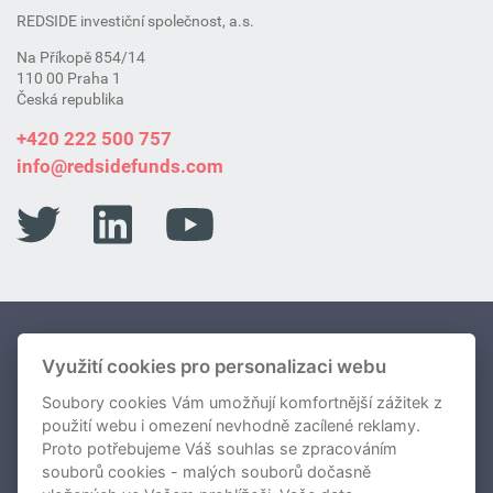
REDSIDE investiční společnost, a.s.
Na Příkopě 854/14
110 00 Praha 1
Česká republika
+420 222 500 757
info@redsidefunds.com
Portfolio Fondů
Využití cookies pro personalizaci webu
Soubory cookies Vám umožňují komfortnější zážitek z
O nás
použití webu i omezení nevhodně zacílené reklamy.
Novinky
Proto potřebujeme Váš souhlas se zpracováním
souborů cookies - malých souborů dočasně
Kontakty