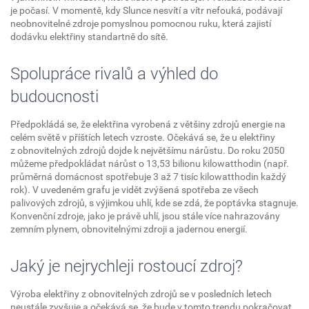
je počasí. V momentě, kdy Slunce nesvítí a vítr nefouká, podávají
neobnovitelné zdroje pomyslnou pomocnou ruku, která zajistí
dodávku elektřiny standartně do sítě.
Spolupráce rivalů a výhled do
budoucnosti
Předpokládá se, že elektřina vyrobená z většiny zdrojů energie na
celém světě v příštích letech vzroste. Očekává se, že u elektřiny
z obnovitelných zdrojů dojde k největšímu nárůstu. Do roku 2050
můžeme předpokládat nárůst o 13,53 bilionu kilowatthodin (např.
průměrná domácnost spotřebuje 3 až 7 tisíc kilowatthodin každý
rok). V uvedeném grafu je vidět zvýšená spotřeba ze všech
palivových zdrojů, s výjimkou uhlí, kde se zdá, že poptávka stagnuje.
Konvenční zdroje, jako je právě uhlí, jsou stále více nahrazovány
zemním plynem, obnovitelnými zdroji a jadernou energií.
Jaký je nejrychleji rostoucí zdroj?
Výroba elektřiny z obnovitelných zdrojů se v posledních letech
neustále zvyšuje a očekává se, že bude v tomto trendu pokračovat.