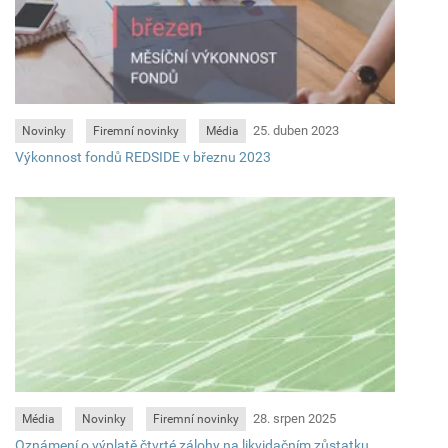
25. duben 2023
Novinky
Firemní novinky
Média
Výkonnost fondů REDSIDE v březnu 2023
28. srpen 2025
Média
Novinky
Firemní novinky
Oznámení o výplatě čtvrté zálohy na likvidačním zůstatku