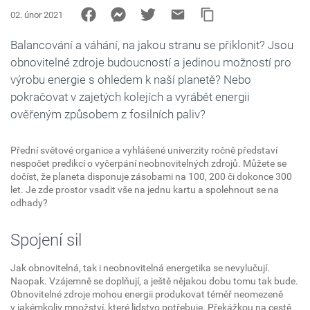
02. únor 2021
Balancování a váhání, na jakou stranu se přiklonit? Jsou
obnovitelné zdroje budoucností a jedinou možností pro
výrobu energie s ohledem k naší planetě? Nebo
pokračovat v zajetých kolejích a vyrábět energii
ověřeným způsobem z fosilních paliv?
Přední světové organice a vyhlášené univerzity ročně představí
nespočet predikcí o vyčerpání neobnovitelných zdrojů. Můžete se
dočíst, že planeta disponuje zásobami na 100, 200 či dokonce 300
let. Je zde prostor vsadit vše na jednu kartu a spolehnout se na
odhady?
Spojení sil
Jak obnovitelná, tak i neobnovitelná energetika se nevylučují.
Naopak. Vzájemně se doplňují, a ještě nějakou dobu tomu tak bude.
Obnovitelné zdroje mohou energii produkovat téměř neomezeně
v jakémkoliv množství, které lidstvo potřebuje. Překážkou na cestě