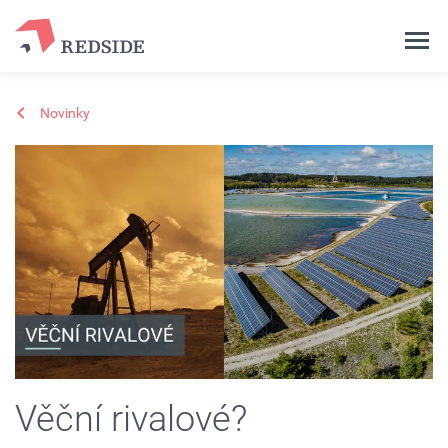
Novinky
Věční rivalové?