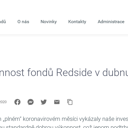
ndů
O nás
Novinky
Kontakty
Administrace
nnost fondů Redside v dubn
2020
m „plném“ koronavirovém měsíci vykázaly naše inves
ou standardně dobrou výkonnost, což jenom podtrhu