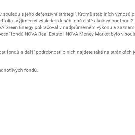
ladu s jeho defenzivní strategií. Kromě stabilních výnosů pr
rtfolia. Výjimečný výsledek dosáhl náš čistě akciový podfond 2.
OVA Green Energy pokračoval v nadprůměrném výkonu a zaznam
odnocení fondů NOVA Real Estate i NOVA Money Market bylo v sou
t fondů a další podrobnosti o nich najdete také na stránkách j
ednotlivých fondů.