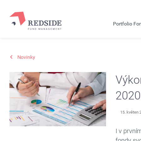
Portfolio Fo
Novinky
Výko
2020
15. květen 
I v první
fondy sv