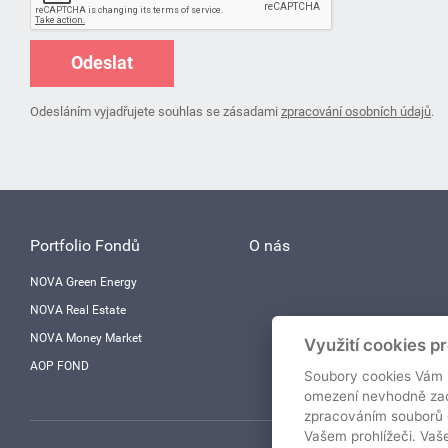
Odeslat
Odesláním vyjadřujete souhlas se zásadami
zpracování osobních údajů
.
Portfolio Fondů
O nás
NOVA Green Energy
NOVA Real Estate
NOVA Money Market
Využití cookies p
AOP FOND
Soubory cookies Vám u
omezení nevhodně zac
zpracováním souborů 
Vašem prohlížeči. Va