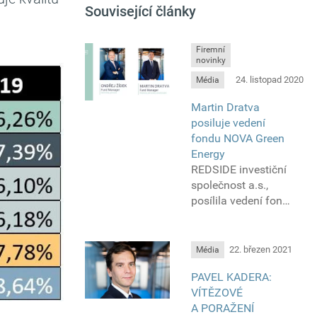
Související články
Firemní
novinky
24. listopad 2020
Média
Martin Dratva
posiluje vedení
fondu NOVA Green
Energy
REDSIDE investiční
společnost a.s.,
posílila vedení fondu
NOVA Green Energy
druhým manažerem
Martinem Dratvou.
22. březen 2021
Média
Z pozice Fund
PAVEL KADERA:
Managera bude
VÍTĚZOVÉ
s Ondřejem Žídkem
A PORAŽENÍ
spoluzodpovědný za