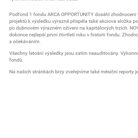
Podfond 1 fondu ARCA OPPORTUNITY dosáhl zhodnocení v sou
projektů k výsledku výrazně přispěla také akciová složka po
po dubnovém výrazném oživení na kapitálových trzích. N
dokonce nejlepší první čtvrtletí roku v historii fondu. Zh
s očekáváním.
Všechny letošní výsledky jsou zatím neauditovány. Výkonnos
fondů.
Na našich stránkách brzy zveřejníme také měsíční reporty j