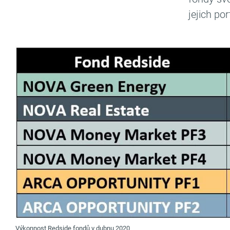
jejich port
Výkonnost Redside fondů v dubnu 2020