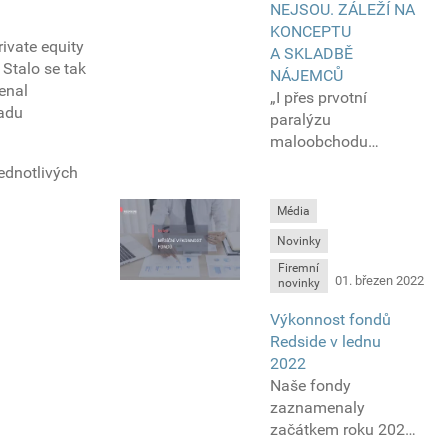
NEJSOU. ZÁLEŽÍ NA
transakce spojené
KONCEPTU
s aktivy fondu
ivate equity
A SKLADBĚ
kvalifikovaných
 Stalo se tak
NÁJEMCŮ
investorů NOVA
enal
„I přes prvotní
Green Energy
ladu
paralýzu
v hodnotě 103 mil
maloobchodu
EUR působící na
začátkem loňského
území České,
ednotlivých
roku došlo k jeho
Slovenské
rychlému zotavení
a Maďarské
Média
během léta. Dle
republiky.
Novinky
makroekonomických
Firemní
statistik stoupla
01. březen 2022
novinky
depozita na účtech
domácností, které
Výkonnost fondů
chtěně či nechtěně
Redside v lednu
odkládají spotřebu
2022
a vytvářejí si rezervy.
Naše fondy
V jednu chvíli budou
zaznamenaly
chtít lidé tuto
začátkem roku 2022