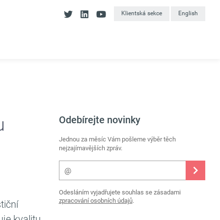
Klientská sekce
English
Odebírejte novinky
u
Jednou za měsíc Vám pošleme výběr těch
nejzajímavějších zpráv.
Odesláním vyjadřujete souhlas se zásadami
zpracování osobních údajů
.
tiční
je kvalitu