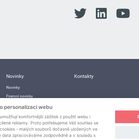
Novinky
Kontakty
Novinky
Firemní novinky
Zainvestované projekty
ro personalizaci webu
Média
možňují komfortnější zážitek z použití webu i
ílené reklamy. Proto potřebujeme Váš souhlas se
cookies - malých souborů dočasně uložených ve
še data zpracováváme zodpovědně a v souladu s