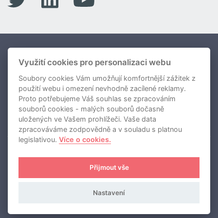
Portfolio Fondů
Využití cookies pro personalizaci webu
Soubory cookies Vám umožňují komfortnější zážitek z
O nás
použití webu i omezení nevhodně zacílené reklamy.
Novinky
Proto potřebujeme Váš souhlas se zpracováním
souborů cookies - malých souborů dočasně
Kontakty
uložených ve Vašem prohlížeči. Vaše data
zpracováváme zodpovědně a v souladu s platnou
legislativou.
Více o cookies.
REDSIDE investiční společnost, a.s.
Přijmout vše
Používání cookies
Zásady zpracování osobních údajů
Nastavení
Klientská sekce
English