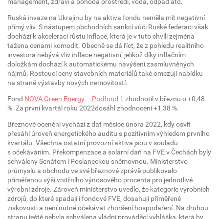
management, zdraví a pohoda prostředí, voda, odpad atd.
Ruská invaze na Ukrajinu by na aktiva fondu neměla mít negativní
přímý vliv. S nástupem obchodních sankcí vůči Ruské federaci však
dochází k akceleraci růstu inflace, která je v tuto chvíli zejména
tažena cenami komodit. Obecně se dá říct, že z pohledu realitního
investora nebývá vliv inflace negativní, jelikož díky inflačním
doložkám dochází k automatickému navýšení zasmluvněných
nájmů. Rostoucí ceny stavebních materiálů také omezují nabídku
na straně výstavby nových nemovitostí.
Fond
NOVA Green Energy – Podfond 1
zhodnotil v březnu o +0,48
%. Za první kvartál roku 2022dosáhl zhodnocení +1,38 %.
Březnové ocenění vychází z dat měsíce února 2022, kdy osvit
přesáhl úroveň energetického auditu s pozitivním výhledem prvního
kvartálu. Všechna ostatní provozní aktiva jsou v souladu
s očekáváním. Překompenzace a solární daň na FVE v Čechách byly
schváleny Senátem i Poslaneckou sněmovnou. Ministerstvo
průmyslu a obchodu ve své březnové zprávě publikovalo
přiměřenou výši vnitřního výnosového procenta pro jednotlivé
výrobní zdroje. Zároveň ministerstvo uvedlo, že kategorie výrobních
zdrojů, do které spadají i fondové FVE, dosahují přiměřené
ziskovosti a není nutné očekávat zhoršení hospodaření. Na druhou
stranu ještě nebyla schválena vládní prováděcí vyhláška, která by