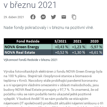
v březnu 2021
29. duben 2021
Naše fondy pokračovaly i v březnu na pozitivní vlně.
Výkonnost fondů Redside v březnu 2021
Výroba fotovoltaických elektráren z fondu NOVA Green Energy byla
na 100 % plánu. Stejně tak i bioplynové stanice a biomasová
teplárna v Krnči. Navzdory stále probíhající pandemii koronaviru
a s ní spojenými vládními omezeními v oblasti maloobchodu, jsou
budovy NOVA Real Estate pronajaty z 97,7 %. To znamená, že od
počátku roku se nám podařilo tento ukazatel ještě pozitivně
vylepšit. V budově Anděl 16 se nám podařilo se stávajícím
nájemcem (IT společností) prodloužit aktuální nájemní smlouvu o tři