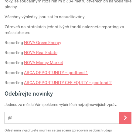
roky, se současným rozšířením o 334 metrů čtverečních kancelářské
plochy.
Všechny výsledky jsou zatím neauditovány.
Zároveň na stránkách jednotlivých fondů naleznete reporting za
měsíc březen:
Reporting
NOVA Green Energy
Reporting
NOVA Real Estate
Reporting
NOVA Money Market
Reporting
ARCA OPPORTUNITY – podfond 1
Reporting
ARCA OPPORTUNITY CEE EQUITY – podfond 2
Odebírejte novinky
Jednou za měsíc Vám pošleme výběr těch nejzajímavějších zpráv.
Odesláním vyjadřujete souhlas se zásadami
zpracování osobních údajů
.