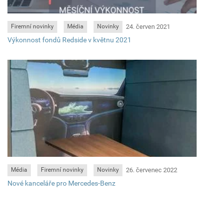
24. červen 2021
Firemní novinky
Média
Novinky
Výkonnost fondů Redside v květnu 2021
26. červenec 2022
Média
Firemní novinky
Novinky
Nové kanceláře pro Mercedes-Benz