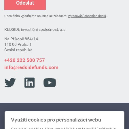
Odeslat
Odesláním vyjadřujete souhlas se zásadami
zpracování osobních údajů
.
REDSIDE investiční společnost, a.s.
Na Příkopě 854/14
110 00 Praha 1
Česká republika
+420 222 500 757
info@redsidefunds.com
Portfolio Fondů
Využití cookies pro personalizaci webu