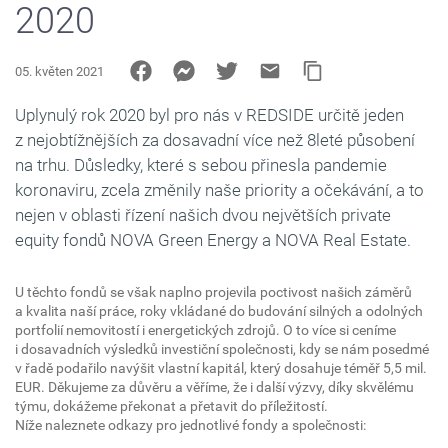
2020
05. květen 2021
Uplynulý rok 2020 byl pro nás v REDSIDE určitě jeden
z nejobtížnějších za dosavadní více než 8leté působení
na trhu. Důsledky, které s sebou přinesla pandemie
koronaviru, zcela změnily naše priority a očekávání, a to
nejen v oblasti řízení našich dvou největších private
equity fondů NOVA Green Energy a NOVA Real Estate.
U těchto fondů se však naplno projevila poctivost našich záměrů
a kvalita naší práce, roky vkládané do budování silných a odolných
portfolií nemovitostí i energetických zdrojů. O to více si ceníme
i dosavadních výsledků investiční společnosti, kdy se nám posedmé
v řadě podařilo navýšit vlastní kapitál, který dosahuje téměř 5,5 mil.
EUR. Děkujeme za důvěru a věříme, že i další výzvy, díky skvělému
týmu, dokážeme překonat a přetavit do příležitostí.
Níže naleznete odkazy pro jednotlivé fondy a společnosti: