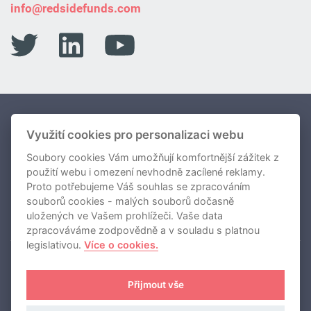
info@redsidefunds.com
Portfolio Fondů
Využití cookies pro personalizaci webu
Soubory cookies Vám umožňují komfortnější zážitek z
O nás
použití webu i omezení nevhodně zacílené reklamy.
Novinky
Proto potřebujeme Váš souhlas se zpracováním
souborů cookies - malých souborů dočasně
Kontakty
uložených ve Vašem prohlížeči. Vaše data
zpracováváme zodpovědně a v souladu s platnou
legislativou.
Více o cookies.
REDSIDE investiční společnost, a.s.
Přijmout vše
Používání cookies
Zásady zpracování osobních údajů