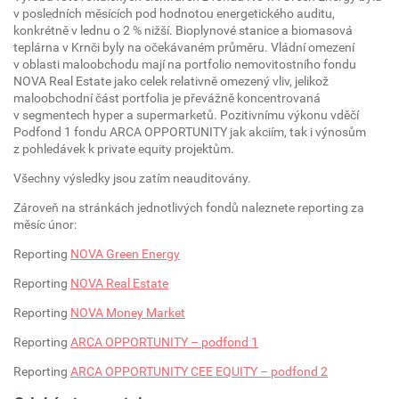
v posledních měsících pod hodnotou energetického auditu,
konkrétně v lednu o 2 % nižší. Bioplynové stanice a biomasová
teplárna v Krnči byly na očekávaném průměru. Vládní omezení
v oblasti maloobchodu mají na portfolio nemovitostního fondu
NOVA Real Estate jako celek relativně omezený vliv, jelikož
maloobchodní část portfolia je převážně koncentrovaná
v segmentech hyper a supermarketů. Pozitivnímu výkonu vděčí
Podfond 1 fondu ARCA OPPORTUNITY jak akciím, tak i výnosům
z pohledávek k private equity projektům.
Všechny výsledky jsou zatím neauditovány.
Zároveň na stránkách jednotlivých fondů naleznete reporting za
měsíc únor:
Reporting
NOVA Green Energy
Reporting
NOVA Real Estate
Reporting
NOVA Money Market
Reporting
ARCA OPPORTUNITY – podfond 1
Reporting
ARCA OPPORTUNITY CEE EQUITY – podfond 2