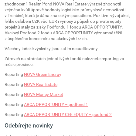
zhodnocení. Realitní fond NOVA Real Estate výrazně zhodnotil
zejména kvůli úpravě hodnoty logisticko-průmyslové nemovitosti
v Trenčíně, která je dána znaleckým posudkem. Pozitivní vývoj akcií,
lehké oslabení CZK vůči EUR i výnosy z půjček do private equity
projektů stály za zisky Podfondu 1 fondu ARCA OPPORTUNITY.
Akciový Podfond 2 fondu ARCA OPPORTUNITY významně těžil
z úspěšného konce roku na akciových trzích.
Všechny loňské výsledky jsou zatím neauditovány.
Zároveň na stránkách jednotlivých fondů naleznete reporting za
měsíc prosinec:
Reporting
NOVA Green Energy
Reporting
NOVA Real Estate
Reporting
NOVA Money Market
Reporting
ARCA OPPORTUNITY – podfond 1
Reporting
ARCA OPPORTUNITY CEE EQUITY – podfond 2
Odebírejte novinky