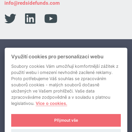
info@redsidefunds.com
Portfolio Fondů
Využití cookies pro personalizaci webu
Soubory cookies Vám umožňují komfortnější zážitek z
O nás
použití webu i omezení nevhodně zacílené reklamy.
Novinky
Proto potřebujeme Váš souhlas se zpracováním
souborů cookies - malých souborů dočasně
Kontakty
uložených ve Vašem prohlížeči. Vaše data
zpracováváme zodpovědně a v souladu s platnou
legislativou.
Více o cookies.
REDSIDE investiční společnost, a.s.
Přijmout vše
Používání cookies
Zásady zpracování osobních údajů